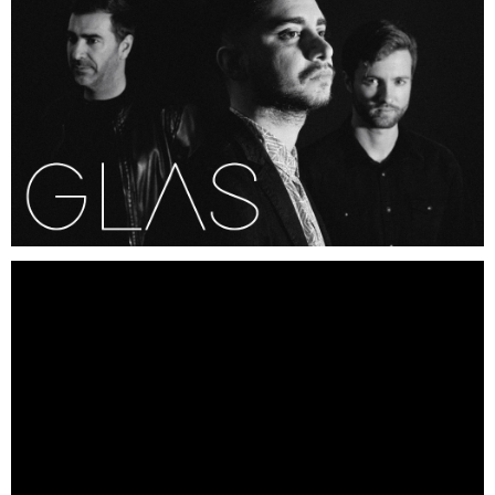
Región de Murcia
Ciudades
Murcia
Mazarrón
Lorca
Beniel
San Javier
Cartagena
El Mar Menor
Puertos de Montaña
Alto Collado Bermejo Pm 1ª cat
Alto la Zarzadilla Pm 2ª cat
Floración de Cieza
Hoteles