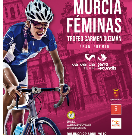
Participantes
Equipos
MOVISTAR TEAM WOMEN
SELECCIÓN MURCIANA
BIZKAYA DURANGO EUSKADI MURIAS
FRIGORIFICOS COSTA BRAVA
CATEMA CAT
RETELEC ATHENEA
NAFARROA ERMITAGAÑA
GLAS SMURFIT KAPPA
RIO MIERA MERUELO CANTABRIA
SOPELA WOMENS
TRICRAZY MADRID TEAM
EMINTEL FEMINAS TEAM
UC. FUENLABRADA