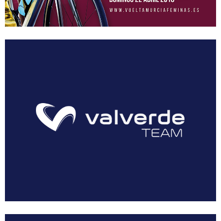
AEUSTRAK-EUSKADI
Multimedia
Resumen Vuelta Murcia Féminas 2018
Galería Vuelta Murcia Féminas 2018
Patrocinadores
Prensa
Dossier Corporativo
Noticias
Acreditaciones
Solicitar Acreditación
Acreditar Vehículo