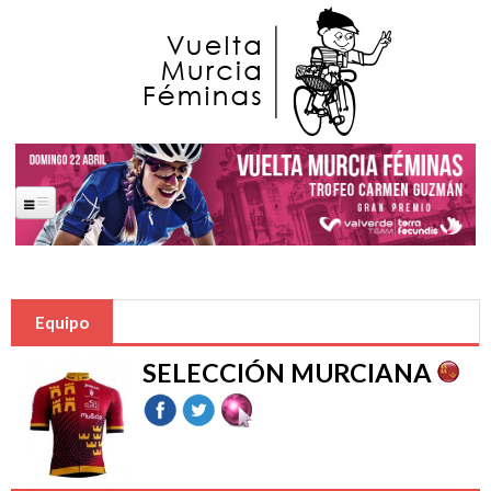
Pasar al contenido principal
Portada
La Carrera
Equipo
Saludas Oficiales
SELECCIÓN MURCIANA
José Ballesta Germán
Francisco Alfonso Guzmán Perez
Ana López Oliva