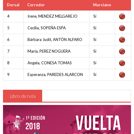
Dorsal
Corredor
Murciano
Reglamentos de carrera
Oficina permanente y sala de prensa
4
Irene, MENDEZ MELGAREJO
Si
Inscripciones
5
Cecilia, SOPEÑA ESPA
Si
Hospitales
6
Bárbara Judit, ANTÓN ALFARO
Si
Detalles , Horarios y Preliminares
7
Maria, PEREZ NOGUERA
Si
Vestuarios - Duchas
8
Angela, CONESA TOMAS
Si
Recorrido
9
Esperanza, PAREDES ALARCON
Si
CADETES
JUNIOR y ÉLITE-SUB23
Libro de ruta
Clasificaciones
Participantes