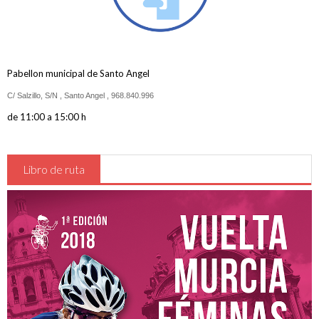
Reglamentos de carrera
Oficina permanente y sala de prensa
Inscripciones
Pabellon municipal de Santo Angel
Hospitales
C/ Salzillo, S/N , Santo Angel ,
968.840.996
Detalles , Horarios y Preliminares
de 11:00 a 15:00 h
Vestuarios - Duchas
Recorrido
Libro de ruta
CADETES
JUNIOR y ÉLITE-SUB23
Clasificaciones
Participantes