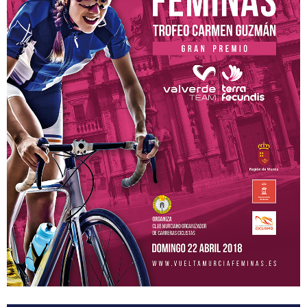
Participantes
Equipos
MOVISTAR TEAM WOMEN
SELECCIÓN MURCIANA
BIZKAYA DURANGO EUSKADI MURIAS
FRIGORIFICOS COSTA BRAVA
CATEMA CAT
RETELEC ATHENEA
NAFARROA ERMITAGAÑA
GLAS SMURFIT KAPPA
RIO MIERA MERUELO CANTABRIA
SOPELA WOMENS
TRICRAZY MADRID TEAM
EMINTEL FEMINAS TEAM
UC. FUENLABRADA