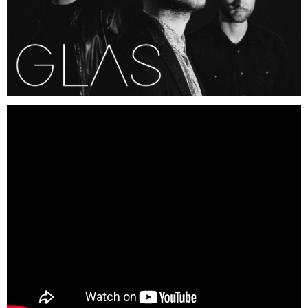
Región de Murcia
Ciudades
Murcia
Mazarrón
Lorca
Beniel
San Javier
Cartagena
El Mar Menor
Puertos de Montaña
Alto Collado Bermejo Pm 1ª cat
Alto la Zarzadilla Pm 2ª cat
Floración de Cieza
Hoteles