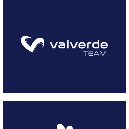
AEUSTRAK-EUSKADI
Multimedia
Resumen Vuelta Murcia Féminas 2018
Galería Vuelta Murcia Féminas 2018
Patrocinadores
Prensa
Dossier Corporativo
Noticias
Acreditaciones
Solicitar Acreditación
Acreditar Vehículo