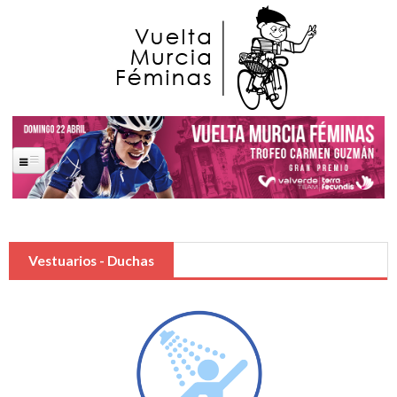
Pasar al contenido principal
Portada
La Carrera
Vestuarios - Duchas
Saludas Oficiales
José Ballesta Germán
Francisco Alfonso Guzmán Perez
Ana López Oliva