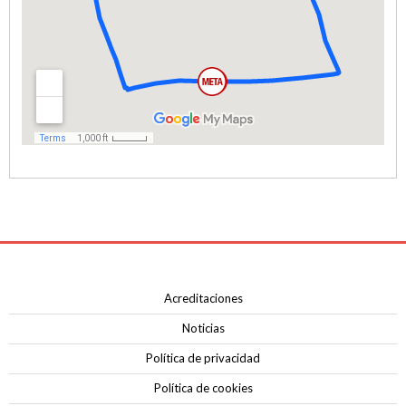
SELECCIÓN MURCIANA
BIZKAYA DURANGO EUSKADI MURIAS
FRIGORIFICOS COSTA BRAVA
CATEMA CAT
RETELEC ATHENEA
NAFARROA ERMITAGAÑA
GLAS SMURFIT KAPPA
RIO MIERA MERUELO CANTABRIA
SOPELA WOMENS
TRICRAZY MADRID TEAM
EMINTEL FEMINAS TEAM
Acreditaciones
UC. FUENLABRADA
Noticias
AEUSTRAK-EUSKADI
Política de privacidad
Política de cookies
Multimedia