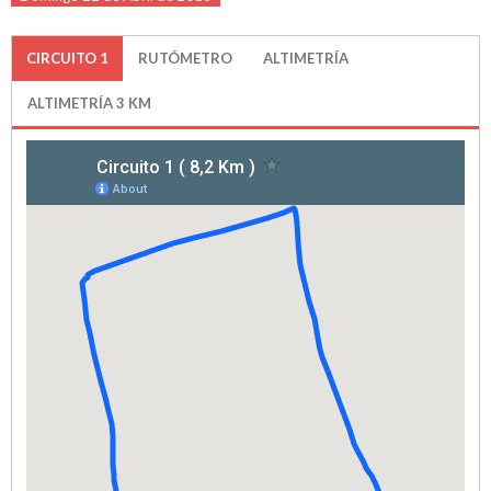
Hospitales
Info Etapa
CIRCUITO 1
(SOLAPA
RUTÓMETRO
ALTIMETRÍA
Detalles , Horarios y Preliminares
Vestuarios - Duchas
ACTIVA)
ALTIMETRÍA 3 KM
Recorrido
CADETES
JUNIOR y ÉLITE-SUB23
Clasificaciones
Participantes
Participantes
Equipos
MOVISTAR TEAM WOMEN