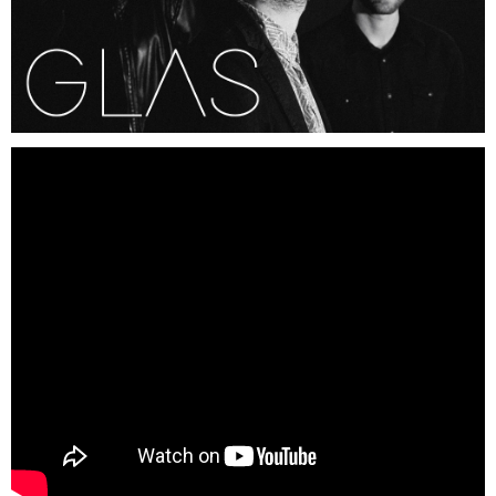
Región de Murcia
Ciudades
Murcia
Mazarrón
Lorca
Beniel
San Javier
Cartagena
El Mar Menor
Puertos de Montaña
Alto Collado Bermejo Pm 1ª cat
Alto la Zarzadilla Pm 2ª cat
Floración de Cieza
Hoteles