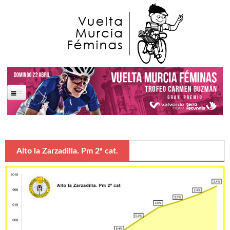
Pasar al contenido principal
Portada
La Carrera
Alto la Zarzadilla. Pm 2ª cat.
Saludas Oficiales
José Ballesta Germán
Francisco Alfonso Guzmán Perez
Ana López Oliva