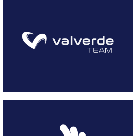
AEUSTRAK-EUSKADI
Multimedia
Resumen Vuelta Murcia Féminas 2018
Galería Vuelta Murcia Féminas 2018
Patrocinadores
Prensa
Dossier Corporativo
Noticias
Acreditaciones
Solicitar Acreditación
Acreditar Vehículo