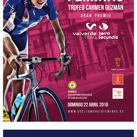
Equipos
MOVISTAR TEAM WOMEN
SELECCIÓN MURCIANA
BIZKAYA DURANGO EUSKADI MURIAS
FRIGORIFICOS COSTA BRAVA
CATEMA CAT
RETELEC ATHENEA
NAFARROA ERMITAGAÑA
GLAS SMURFIT KAPPA
RIO MIERA MERUELO CANTABRIA
SOPELA WOMENS
TRICRAZY MADRID TEAM
EMINTEL FEMINAS TEAM
UC. FUENLABRADA