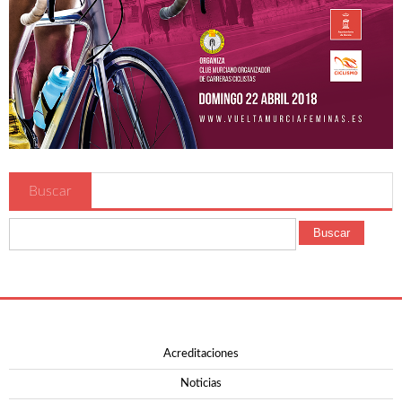
Multimedia
Resumen Vuelta Murcia Féminas 2018
Galería Vuelta Murcia Féminas 2018
Patrocinadores
Prensa
Buscar
Dossier Corporativo
Buscar
Noticias
Acreditaciones
Solicitar Acreditación
Acreditar Vehículo
Acreditaciones
Guia Circulación en Carrera
Noticias