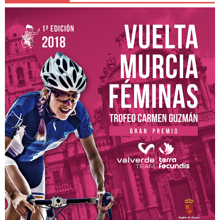
MOVISTAR TEAM WOMEN
SELECCIÓN MURCIANA
BIZKAYA DURANGO EUSKADI MURIAS
FRIGORIFICOS COSTA BRAVA
CATEMA CAT
RETELEC ATHENEA
NAFARROA ERMITAGAÑA
GLAS SMURFIT KAPPA
RIO MIERA MERUELO CANTABRIA
SOPELA WOMENS
TRICRAZY MADRID TEAM
EMINTEL FEMINAS TEAM
UC. FUENLABRADA
AEUSTRAK-EUSKADI