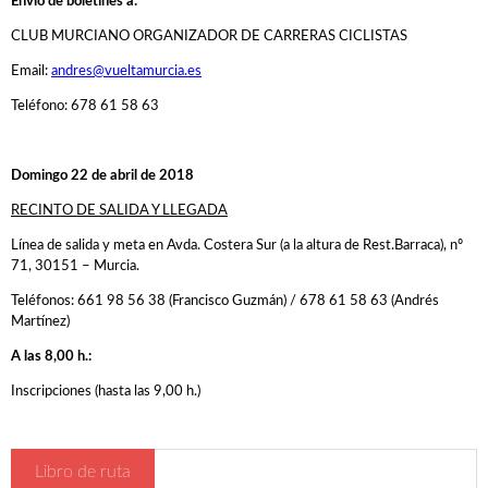
Envío de boletines a:
Inscripciones
CLUB MURCIANO ORGANIZADOR DE CARRERAS CICLISTAS
Hospitales
Email:
andres@vueltamurcia.es
Detalles , Horarios y Preliminares
Teléfono: 678 61 58 63
Vestuarios - Duchas
Recorrido
Domingo 22 de abril de 2018
RECINTO DE SALIDA Y LLEGADA
CADETES
Línea de salida y meta en Avda. Costera Sur (a la altura de Rest.Barraca), nº
JUNIOR y ÉLITE-SUB23
71, 30151 – Murcia.
Teléfonos: 661 98 56 38 (Francisco Guzmán) / 678 61 58 63 (Andrés
Clasificaciones
Martínez)
A las 8,00 h.:
Participantes
Inscripciones (hasta las 9,00 h.)
Participantes
Equipos
Libro de ruta