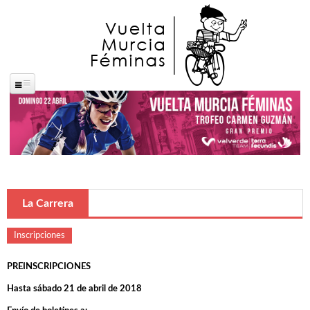
Pasar al contenido principal
Portada
La Carrera
Saludas Oficiales
La Carrera
José Ballesta Germán
Francisco Alfonso Guzmán Perez
Inscripciones
Ana López Oliva
PREINSCRIPCIONES
Reglamentos de carrera
Hasta sábado 21 de abril de 2018
Oficina permanente y sala de prensa