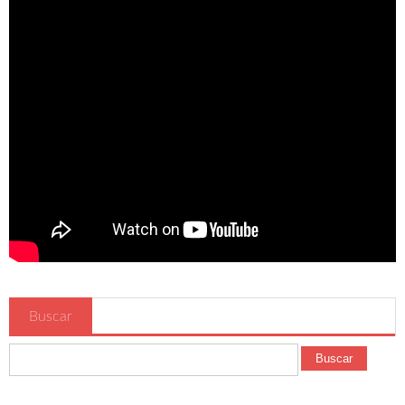
Ciudades
Murcia
Mazarrón
Lorca
Beniel
San Javier
Cartagena
El Mar Menor
Puertos de Montaña
Alto Collado Bermejo Pm 1ª cat
Buscar
Alto la Zarzadilla Pm 2ª cat
Buscar
Floración de Cieza
Hoteles