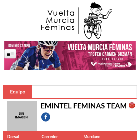
Pasar al contenido principal
Portada
La Carrera
Equipo
Saludas Oficiales
EMINTEL FEMINAS TEAM
José Ballesta Germán
Francisco Alfonso Guzmán Perez
Ana López Oliva
Dorsal
Corredor
Murciano