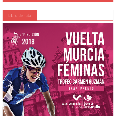
Reglamentos de carrera
Oficina permanente y sala de prensa
Libro de ruta
Inscripciones
Hospitales
Detalles , Horarios y Preliminares
Vestuarios - Duchas
Recorrido
CADETES
JUNIOR y ÉLITE-SUB23
Clasificaciones
Participantes
Participantes