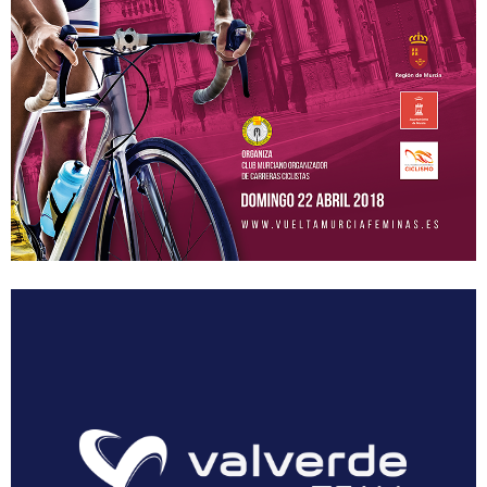
Equipos
MOVISTAR TEAM WOMEN
SELECCIÓN MURCIANA
BIZKAYA DURANGO EUSKADI MURIAS
FRIGORIFICOS COSTA BRAVA
CATEMA CAT
RETELEC ATHENEA
NAFARROA ERMITAGAÑA
GLAS SMURFIT KAPPA
RIO MIERA MERUELO CANTABRIA
SOPELA WOMENS
TRICRAZY MADRID TEAM
EMINTEL FEMINAS TEAM
UC. FUENLABRADA