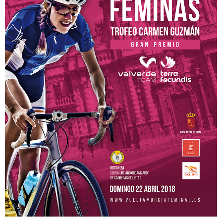
Región de Murcia
Ciudades
Murcia
Mazarrón
Lorca
Beniel
San Javier
Cartagena
El Mar Menor
Puertos de Montaña
Alto Collado Bermejo Pm 1ª cat
Alto la Zarzadilla Pm 2ª cat