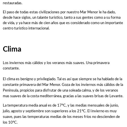
restauradas.
EMINTEL FEMINAS TEAM
El paso de todas estas civilizaciones por nuestro Mar Menor le ha dado,
UC. FUENLABRADA
desde hace siglos, un talante turístico, tanto a sus gentes como a su forma
de vida, y ya hace más de cien años que es considerado como un importante
AEUSTRAK-EUSKADI
centro turístico internacional.
Multimedia
Clima
Resumen Vuelta Murcia Féminas 2018
Los inviernos más cálidos y los veranos más suaves. Una primavera
Galería Vuelta Murcia Féminas 2018
constante.
Patrocinadores
El clima es benigno y privilegiado. Tal es así que siempre se ha hablado de la
constante primavera del Mar Menor. Goza de los inviernos más cálidos de la
Península, propicios para disfrutar de una soleada calma, y de los veranos
Prensa
mas suaves de la costa mediterránea, gracias a las suaves brisas de Levante.
La temperatura media anual es de 17ºC, y las medias mensuales de junio,
Dossier Corporativo
julio, agosto y septiembre son superiores a los 21ºC. El invierno es muy
Noticias
suave, pues las temperaturas medias de los meses fríos no descienden de
los 10ºC.
Acreditaciones