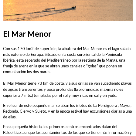
Francisco Alfonso Guzmán Perez
Ana López Oliva
Reglamentos de carrera
El Mar Menor
Oficina permanente y sala de prensa
Inscripciones
Con sus 170 km2 de superficie, la albufera del Mar Menor es el lago salado
Hospitales
más extenso de Europa. Situado en la costa suroriental de la Península
Ibérica, está separado del Mediterráneo por la restinga de la Manga, una
Detalles , Horarios y Preliminares
franja de arena en la que se abren unos canales o “golas” que ponen en
comunicación los dos mares.
Vestuarios - Duchas
El Mar Menor tiene 73 km de costa, y a sus orillas se van sucediendo playas
Recorrido
de aguas transparentes y poco profundas (la profundidad máxima no es
superior a 7 mts.) templadas por el sol y muy ricas en sal y en yodo.
CADETES
En el sur de este pequeño mar se alzan los islotes de La Perdiguera , Mayor,
Redonda, Ciervo y Sujeto, y en la época estival hay excursiones diarias a una
JUNIOR y ÉLITE-SUB23
de ellas.
Clasificaciones
En su pequeña historia, los primeros centros encontrados datan del
Paleolítico, aunque los asentamientos de los que se tiene más información y