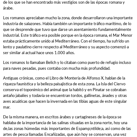
de los que se han encontrado más vestigios son de las épocas romana y
Participantes
árabe.
Los romanos apreciaban mucho la zona, donde desarrollaron una importante
Participantes
industria de salazones. Había también un importante tráfico marítimo, de lo
que se desprende que tuvo que darse un asentamiento fundamentalmente
Equipos
industrial. Este tráfico era posible porque en la época romana, el Mar Menor
MOVISTAR TEAM WOMEN
estaba prácticamente unido al Mediterráneo. Con el tiempo, ha sufrido un
lento y paulatino cierre respecto al Mediterráneo y su aspecto comenzó a
SELECCIÓN MURCIANA
ser similar al actual hace unos 1.000 años.
BIZKAYA DURANGO EUSKADI MURIAS
Los romanos lo llamaban Belich y lo citaban como puerto de refugio incluso
para naves pesadas, pues contaba con mucha más profundidad.
FRIGORIFICOS COSTA BRAVA
Antiguas crónicas, como el Libro de Montería de Alfonso X, hablan de la
CATEMA CAT
riqueza faunística y la belleza paisajística de esta zona. La Isla del Ciervo
RETELEC ATHENEA
conserva el toponímico del animal que la habitó y en Pinatar se cobraban
antaño jabalíes y todavía se encuentran tordos, gallinetas, ánades y otras
NAFARROA ERMITAGAÑA
aves acuáticas que hacen la invernada en las tibias aguas de este singular
mar.
GLAS SMURFIT KAPPA
RIO MIERA MERUELO CANTABRIA
De la misma manera, en escritos árabes y cartagineses de la época se
hablaba de la importancia de las salinas situadas en la zona norte, hoy una
SOPELA WOMENS
de,las zonas húmedas más importantes de Espamp;ntilde;a, así como de las
artes de pesca llamadas Encañizadas, que aún hoy se conservan, una vez
TRICRAZY MADRID TEAM