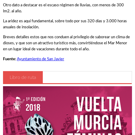
Otro dato a destacar es el escaso régimen de lluvias, con menos de 300
Solicitar Acreditación
lm2. al año.
Acreditar Vehículo
La aridez es aquí fundamental, sobre todo por sus 320 días y 3.000 horas
anuales de insolación.
Guia Circulación en Carrera
Breves detalles estos que nos conduen al privilegio de saborear un clima de
dioses, y que son un atractivo turístico más, convirtiéndose el Mar Menor
Turismo
en un lugar ideal de vacaciones durante todo el año.
Fuente:
Ayuntamiento de San Javier
Libro de ruta