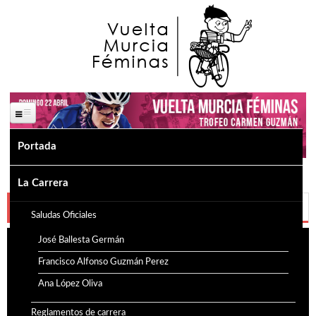
Pasar al contenido principal
Portada
La Carrera
Floración de Cieza
Saludas Oficiales
José Ballesta Germán
Francisco Alfonso Guzmán Perez
Ana López Oliva
Reglamentos de carrera