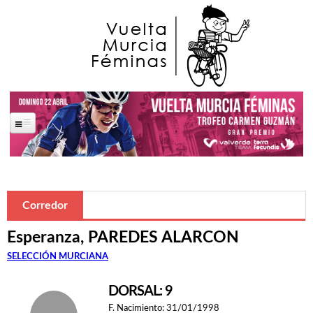
Pasar al contenido principal
Portada
La Carrera
Corredor
Saludas Oficiales
Esperanza, PAREDES ALARCON
José Ballesta Germán
SELECCIÓN MURCIANA
Francisco Alfonso Guzmán Perez
DORSAL: 9
Ana López Oliva
F. Nacimiento:
31/01/1998