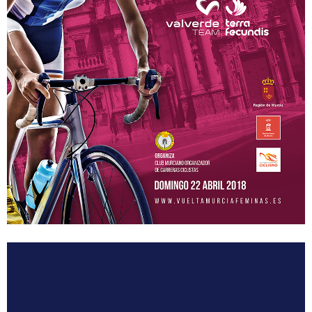
Equipos
MOVISTAR TEAM WOMEN
SELECCIÓN MURCIANA
BIZKAYA DURANGO EUSKADI MURIAS
FRIGORIFICOS COSTA BRAVA
CATEMA CAT
RETELEC ATHENEA
NAFARROA ERMITAGAÑA
GLAS SMURFIT KAPPA
RIO MIERA MERUELO CANTABRIA
SOPELA WOMENS
TRICRAZY MADRID TEAM
EMINTEL FEMINAS TEAM
UC. FUENLABRADA