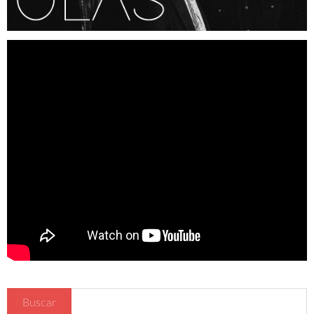
Región de Murcia
Ciudades
Murcia
Mazarrón
Lorca
Beniel
San Javier
Cartagena
El Mar Menor
Puertos de Montaña
Alto Collado Bermejo Pm 1ª cat
Alto la Zarzadilla Pm 2ª cat
Floración de Cieza
Buscar
Hoteles