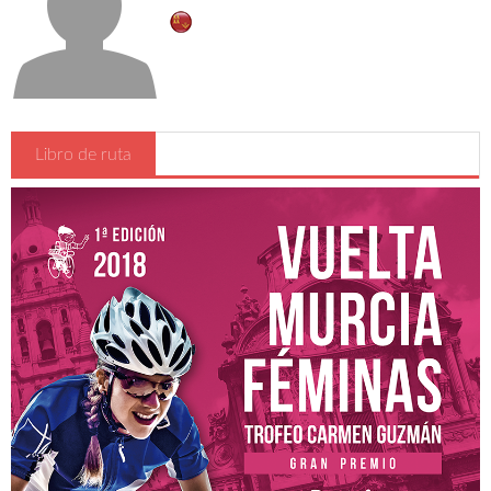
Reglamentos de carrera
Oficina permanente y sala de prensa
Inscripciones
Hospitales
Detalles , Horarios y Preliminares
Libro de ruta
Vestuarios - Duchas
Recorrido
CADETES
JUNIOR y ÉLITE-SUB23
Clasificaciones
Participantes
Participantes